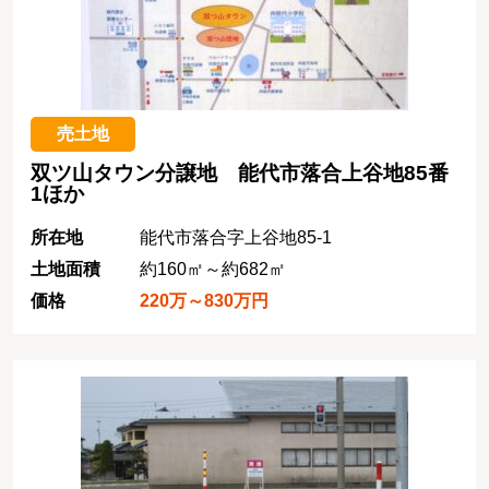
売土地
双ツ山タウン分譲地 能代市落合上谷地85番
1ほか
所在地
能代市落合字上谷地85-1
土地面積
約160㎡～約682㎡
価格
220万～830万円