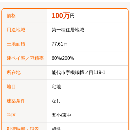
100万
価格
円
用途地域
第一種住居地域
土地面積
77.61㎡
建ペイ率／容積率
60%/200%
所在地
能代市字機織轌ノ目119-1
地目
宅地
建築条件
なし
学区
五小/東中
引渡時期・現況
相談