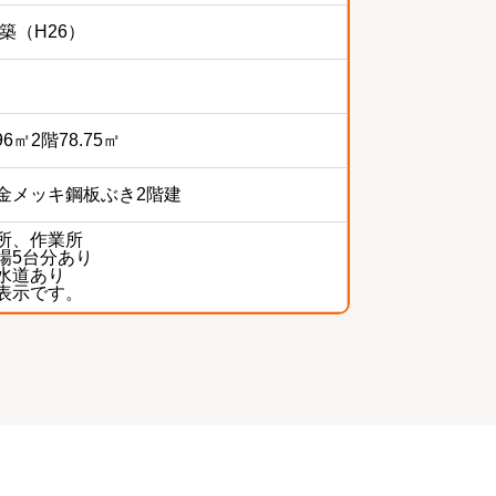
年築（H26）
96㎡2階78.75㎡
金メッキ鋼板ぶき2階建
所、作業所
場5台分あり
水道あり
表示です。