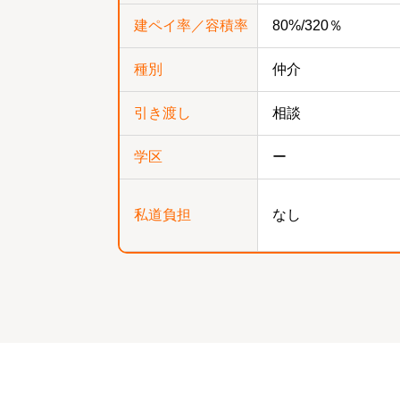
建ペイ率／容積率
80%/320％
種別
仲介
引き渡し
相談
学区
ー
私道負担
なし