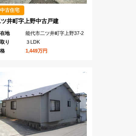
中古住宅
二ツ井町字上野中古戸建
在地
能代市二ツ井町字上野37-2
取り
３LDK
格
1,449万円