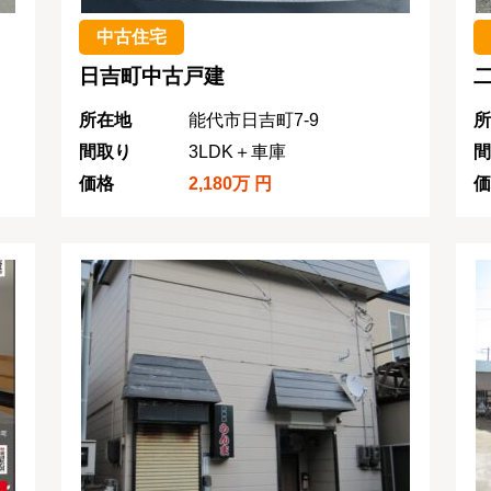
中古住宅
日吉町中古戸建
所在地
能代市日吉町7-9
所
間取り
3LDK＋車庫
間
価格
2,180万 円
価